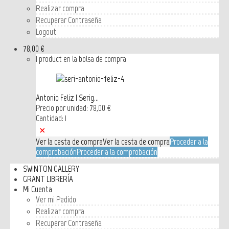
Realizar compra
Recuperar Contraseña
Logout
78,00 €
1 product en la bolsa de compra
Antonio Feliz | Serig...
Precio por unidad:
78,00 €
Cantidad: 1
×
Ver la cesta de compra
Ver la cesta de compra
Proceder a la
comprobación
Proceder a la comprobación
SWINTON GALLERY
GRANT LIBRERÍA
Mi Cuenta
Ver mi Pedido
Realizar compra
Recuperar Contraseña