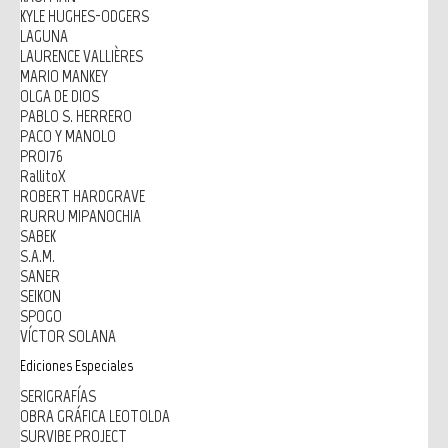
KYLE HUGHES-ODGERS
LAGUNA
LAURENCE VALLIÈRES
MARIO MANKEY
OLGA DE DIOS
PABLO S. HERRERO
PACO Y MANOLO
PRO176
RallitoX
ROBERT HARDGRAVE
RURRU MIPANOCHIA
SABEK
S.A.M.
SANER
SEIKON
SPOGO
VÍCTOR SOLANA
Ediciones Especiales
SERIGRAFÍAS
OBRA GRÁFICA LEOTOLDA
SURVIBE PROJECT