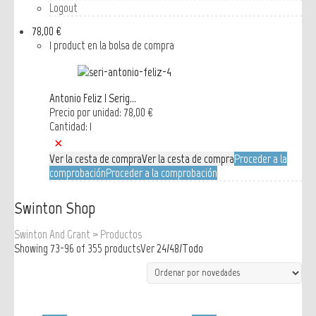
Logout
78,00 €
1 product en la bolsa de compra
Antonio Feliz | Serig...
Precio por unidad:
78,00 €
Cantidad: 1
×
Ver la cesta de compra
Ver la cesta de compra
Proceder a la
comprobación
Proceder a la comprobación
Swinton Shop
Swinton And Grant
>
Productos
Showing 73-96 of 355 products
Ver
24
/
48
/
Todo