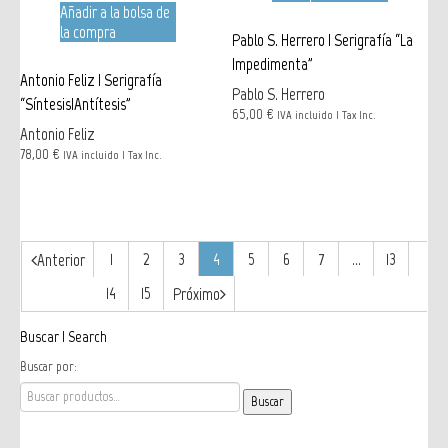
Añadir a la bolsa de
la compra
Pablo S. Herrero | Serigrafía “La
Impedimenta”
Antonio Feliz | Serigrafía
Pablo S. Herrero
“Síntesis|Antítesis”
65,00 €
IVA incluido | Tax Inc.
Antonio Feliz
78,00 €
IVA incluido | Tax Inc.
1
2
3
4
5
6
7
…
13
Anterior
14
15
Próximo
Buscar | Search
Buscar por: