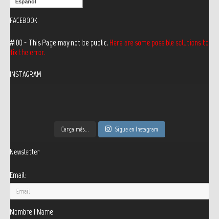
Español
FACEBOOK
#100 - This Page may not be public.
Here are some possible solutions to
fix the error.
INSTAGRAM
Carga más...
Sigue en Instagram
Newsletter
Email:
Nombre | Name: