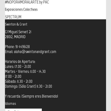
#NOPORAMORALARTE by PAC
Exposiciones Colectivas
SPECTRUM
Swinton & Grant
C/ Miguel Servet 21
28012, MADRID
Phone: 91 4496128
Email:
aloha@swintonandgrant.com
Horarios de Apertura:
Lunes: 17.00 - 21.00
Martes - Viernes: 11.00 - 14.30
17.00 - 21.00
Sábado: 11.30 - 21.00
Domingo: (Sólo Grant) 11.30 - 21.00
Y recuerda: ¡Siempre eres Bienvenido!
Idiomas