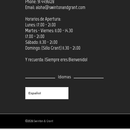
Phone: 91 4496128
Email:
aloha@swintonandgrant.com
Horarios de Apertura:
Lunes: 17.00 - 21.00
Martes - Viernes: 11.00 - 14.30
17.00 - 21.00
Sábado: 11.30 - 21.00
Domingo: (Sólo Grant) 11.30 - 21.00
Y recuerda: ¡Siempre eres Bienvenido!
Idiomas
Español
©2026
Swinton & Grant