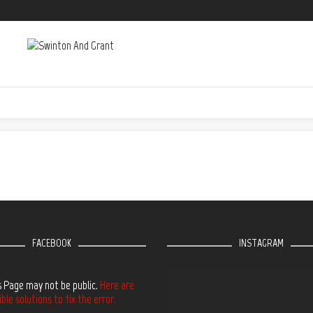
FACEBOOK
INSTAGRAM
s Page may not be public.
Here are
le solutions to fix the error.