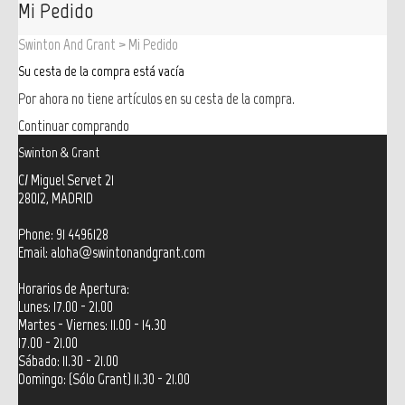
Mi Pedido
Swinton And Grant
>
Mi Pedido
Su cesta de la compra está vacía
Por ahora no tiene artículos en su cesta de la compra.
Continuar comprando
Swinton & Grant
C/ Miguel Servet 21
28012, MADRID
Phone: 91 4496128
Email:
aloha@swintonandgrant.com
Horarios de Apertura:
Lunes: 17.00 - 21.00
Martes - Viernes: 11.00 - 14.30
17.00 - 21.00
Sábado: 11.30 - 21.00
Domingo: (Sólo Grant) 11.30 - 21.00