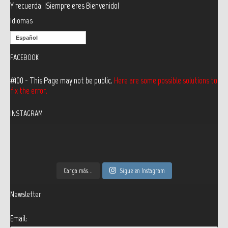
Y recuerda: ¡Siempre eres Bienvenido!
Idiomas
Español
FACEBOOK
#100 - This Page may not be public.
Here are some possible solutions to
fix the error.
INSTAGRAM
Carga más...
Sigue en Instagram
Newsletter
Email: