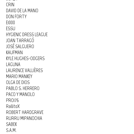
CRIN
DAVID DE LA MANO
DON FORTY
E1000
ESSU
HYGIENIC DRESS LEAGUE
JOAN TARRAGÓ
JOSÉ SALGUERO
KAUFMAN
KYLE HUGHES-ODGERS
LAGUNA
LAURENCE VALLIÈRES
MARIO MANKEY
OLGA DE DIOS
PABLO S. HERRERO
PACO Y MANOLO
PRO176
RallitoX
ROBERT HARDGRAVE
RURRU MIPANOCHIA
SABEK
S.A.M.