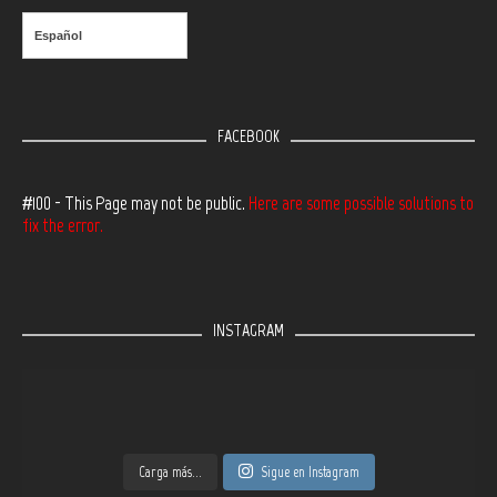
Español
FACEBOOK
#100 - This Page may not be public.
Here are some possible solutions to
fix the error.
INSTAGRAM
Carga más...
Sigue en Instagram