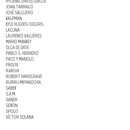
HYGIENIC DRESS LEAGUE
JOAN TARRAGÓ
JOSÉ SALGUERO
KAUFMAN
KYLE HUGHES-ODGERS
LAGUNA
LAURENCE VALLIÈRES
MARIO MANKEY
OLGA DE DIOS
PABLO S. HERRERO
PACO Y MANOLO
PRO176
RallitoX
ROBERT HARDGRAVE
RURRU MIPANOCHIA
SABEK
S.A.M.
SANER
SEIKON
SPOGO
VÍCTOR SOLANA