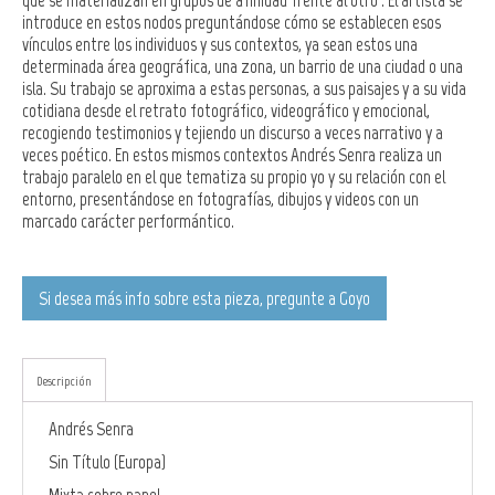
que se materializan en grupos de afinidad frente al otro . El artista se
introduce en estos nodos preguntándose cómo se establecen esos
vínculos entre los individuos y sus contextos, ya sean estos una
determinada área geográfica, una zona, un barrio de una ciudad o una
isla. Su trabajo se aproxima a estas personas, a sus paisajes y a su vida
cotidiana desde el retrato fotográfico, videográfico y emocional,
recogiendo testimonios y tejiendo un discurso a veces narrativo y a
veces poético. En estos mismos contextos Andrés Senra realiza un
trabajo paralelo en el que tematiza su propio yo y su relación con el
entorno, presentándose en fotografías, dibujos y videos con un
marcado carácter performántico.
Si desea más info sobre esta pieza, pregunte a Goyo
Descripción
Andrés Senra
Sin Título (Europa)