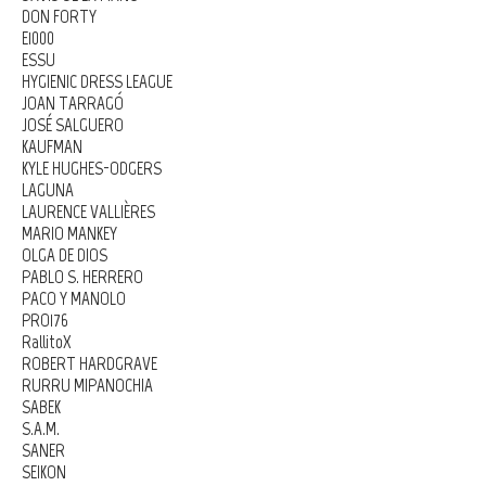
DON FORTY
E1000
ESSU
HYGIENIC DRESS LEAGUE
JOAN TARRAGÓ
JOSÉ SALGUERO
KAUFMAN
KYLE HUGHES-ODGERS
LAGUNA
LAURENCE VALLIÈRES
MARIO MANKEY
OLGA DE DIOS
PABLO S. HERRERO
PACO Y MANOLO
PRO176
RallitoX
ROBERT HARDGRAVE
RURRU MIPANOCHIA
SABEK
S.A.M.
SANER
SEIKON