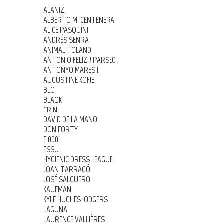
ALANIZ
ALBERTO M. CENTENERA
ALICE PASQUINI
ANDRÉS SENRA
ANIMALITOLAND
ANTONIO FELIZ / PARSEC!
ANTONYO MAREST
AUGUSTINE KOFIE
BLO
BLAQK
CRIN
DAVID DE LA MANO
DON FORTY
E1000
ESSU
HYGIENIC DRESS LEAGUE
JOAN TARRAGÓ
JOSÉ SALGUERO
KAUFMAN
KYLE HUGHES-ODGERS
LAGUNA
LAURENCE VALLIÈRES