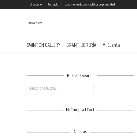
El Espacio
Contacto
Condiciones de uso y política de privacidad
!Bienvenido!
BLO | Organic Character 7
SWINTON GALLERY
GRANT LIBRERÍA
Mi Cuenta
Buscar | Search
Mi Compra | Cart
Artistas