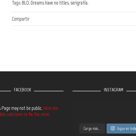
Tags:
BLO
,
Dreams have no titles
,
serigrafía
.
Compartir
FACEBOOK
INSTAGRAM
s Page may not be public.
Here are
le solutions to fix the error.
Carga más...
Sigue en Ins