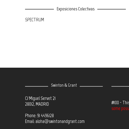
Exposiciones Colectivas
SPECTRUM
Swinton & Grant
C/ Miguel Servet 21
#100 - Thi
28012, MADRID
some possib
Phone: 91 4496128
Email:
aloha@swintonandgrant.com