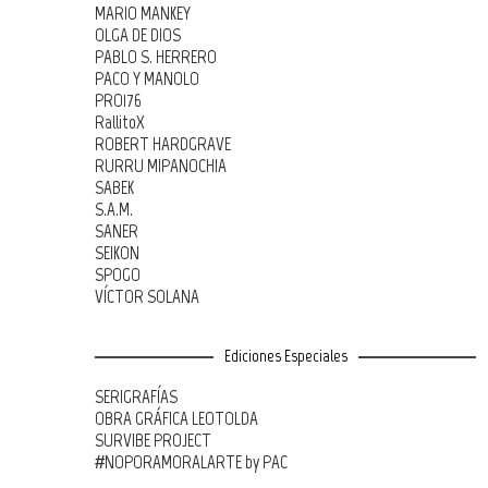
MARIO MANKEY
OLGA DE DIOS
PABLO S. HERRERO
PACO Y MANOLO
PRO176
RallitoX
ROBERT HARDGRAVE
RURRU MIPANOCHIA
SABEK
S.A.M.
SANER
SEIKON
SPOGO
VÍCTOR SOLANA
Ediciones Especiales
SERIGRAFÍAS
OBRA GRÁFICA LEOTOLDA
SURVIBE PROJECT
#NOPORAMORALARTE by PAC