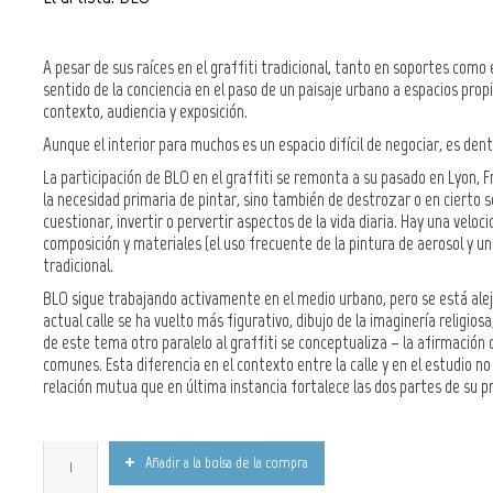
A pesar de sus raíces en el graffiti tradicional, tanto en soportes com
sentido de la conciencia en el paso de un paisaje urbano a espacios propi
contexto, audiencia y exposición.
Aunque el interior para muchos es un espacio difícil de negociar, es den
La participación de BLO en el graffiti se remonta a su pasado en Lyon, F
la necesidad primaria de pintar, sino también de destrozar o en cierto se
cuestionar, invertir o pervertir aspectos de la vida diaria. Hay una veloci
composición y materiales (el uso frecuente de la pintura de aerosol y u
tradicional.
BLO sigue trabajando activamente en el medio urbano, pero se está aleja
actual calle se ha vuelto más figurativo, dibujo de la imaginería religiosa
de este tema otro paralelo al graffiti se conceptualiza – la afirmación
comunes. Esta diferencia en el contexto entre la calle y en el estudio no
relación mutua que en última instancia fortalece las dos partes de su pr
Añadir a la bolsa de la compra