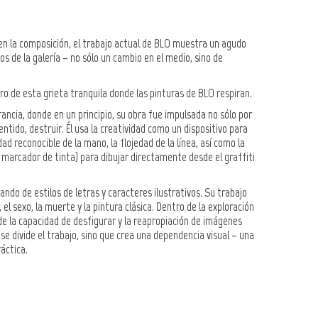
o en la composición, el trabajo actual de BLO muestra un agudo
os de la galería – no sólo un cambio en el medio, sino de
tro de esta grieta tranquila donde las pinturas de BLO respiran.
rancia, donde en un principio, su obra fue impulsada no sólo por
ntido, destruir. Él usa la creatividad como un dispositivo para
dad reconocible de la mano, la flojedad de la línea, así como la
n marcador de tinta) para dibujar directamente desde el graffiti
ndo de estilos de letras y caracteres ilustrativos. Su trabajo
, el sexo, la muerte y la pintura clásica. Dentro de la exploración
 de la capacidad de desfigurar y la reapropiación de imágenes
 se divide el trabajo, sino que crea una dependencia visual – una
áctica.