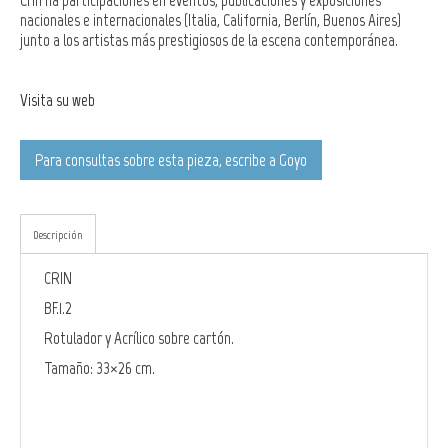
Crin ha participaciones en eventos, publicaciones y exposiciones
nacionales e internacionales (Italia, California, Berlín, Buenos Aires)
junto a los artistas más prestigiosos de la escena contemporánea.
Visita su web
Para consultas sobre esta pieza, escribe a Goyo
Descripción
CRIN
BF.1.2
Rotulador y Acrílico sobre cartón.
Tamaño: 33×26 cm.