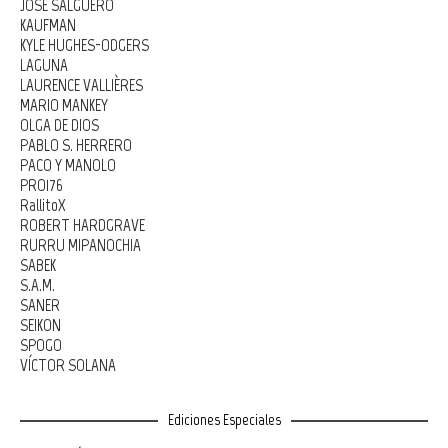
JOSÉ SALGUERO
KAUFMAN
KYLE HUGHES-ODGERS
LAGUNA
LAURENCE VALLIÈRES
MARIO MANKEY
OLGA DE DIOS
PABLO S. HERRERO
PACO Y MANOLO
PRO176
RallitoX
ROBERT HARDGRAVE
RURRU MIPANOCHIA
SABEK
S.A.M.
SANER
SEIKON
SPOGO
VÍCTOR SOLANA
Ediciones Especiales