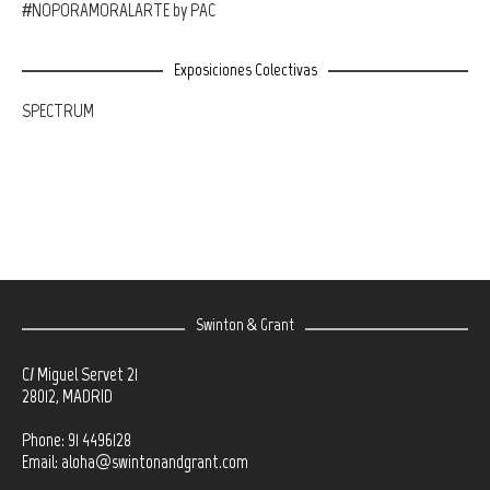
#NOPORAMORALARTE by PAC
Exposiciones Colectivas
SPECTRUM
Swinton & Grant
C/ Miguel Servet 21
28012, MADRID
Phone: 91 4496128
Email:
aloha@swintonandgrant.com