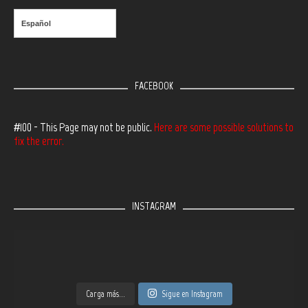
Español
FACEBOOK
#100 - This Page may not be public.
Here are some possible solutions to
fix the error.
INSTAGRAM
Carga más...
Sigue en Instagram