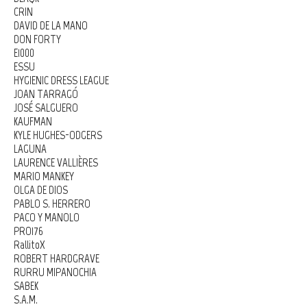
CRIN
DAVID DE LA MANO
DON FORTY
E1000
ESSU
HYGIENIC DRESS LEAGUE
JOAN TARRAGÓ
JOSÉ SALGUERO
KAUFMAN
KYLE HUGHES-ODGERS
LAGUNA
LAURENCE VALLIÈRES
MARIO MANKEY
OLGA DE DIOS
PABLO S. HERRERO
PACO Y MANOLO
PRO176
RallitoX
ROBERT HARDGRAVE
RURRU MIPANOCHIA
SABEK
S.A.M.