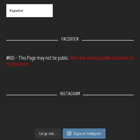
Español
FACEBOOK
#100 - This Page may not be public.
Here are some possible solutions to
fix the error.
INSTAGRAM
Carga más...
Sigue en Instagram