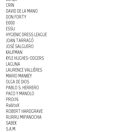
CRIN
DAVID DE LA MANO
DON FORTY
E1000
ESSU
HYGIENIC DRESS LEAGUE
JOAN TARRAGÓ
JOSÉ SALGUERO
KAUFMAN
KYLE HUGHES-ODGERS
LAGUNA
LAURENCE VALLIÈRES
MARIO MANKEY
OLGA DE DIOS
PABLO S. HERRERO
PACO Y MANOLO
PRO176
RallitoX
ROBERT HARDGRAVE
RURRU MIPANOCHIA
SABEK
S.A.M.