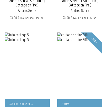
Andrés Senra | Sin Título (
Andrés Senra | Sin Título (
Cottage on Fire )
Cottage on Fire )
Andrés Senra
Andrés Senra
73,00 €
73,00 €
IVA incluido | Tax Inc.
IVA incluido | Tax Inc.
GRATIS
AÑADIR A LA BOLSA DE LA COMPRA
LEER MÁS