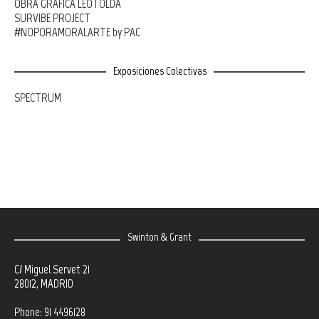
OBRA GRÁFICA LEOTOLDA
SURVIBE PROJECT
#NOPORAMORALARTE by PAC
Exposiciones Colectivas
SPECTRUM
Swinton & Grant
C/ Miguel Servet 21
28012, MADRID
Phone: 91 4496128