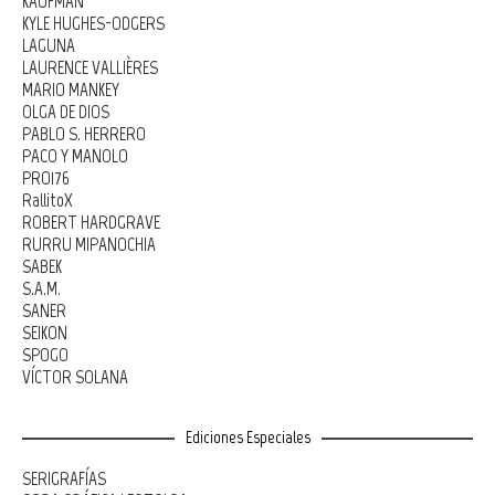
KAUFMAN
KYLE HUGHES-ODGERS
LAGUNA
LAURENCE VALLIÈRES
MARIO MANKEY
OLGA DE DIOS
PABLO S. HERRERO
PACO Y MANOLO
PRO176
RallitoX
ROBERT HARDGRAVE
RURRU MIPANOCHIA
SABEK
S.A.M.
SANER
SEIKON
SPOGO
VÍCTOR SOLANA
Ediciones Especiales
SERIGRAFÍAS