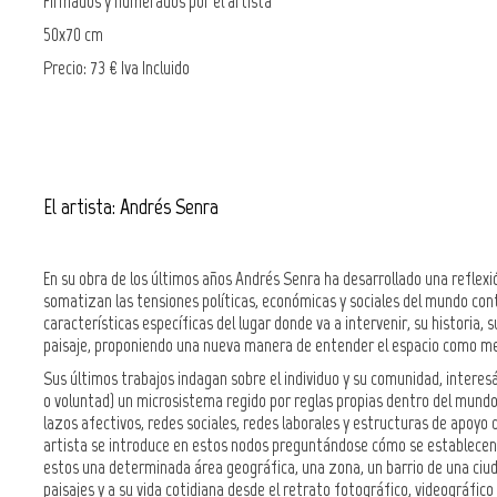
Firmados y numerados por el artista
50x70 cm
Precio: 73 € Iva Incluido
El artista: Andrés Senra
En su obra de los últimos años Andrés Senra ha desarrollado una reflex
somatizan las tensiones políticas, económicas y sociales del mundo con
características específicas del lugar donde va a intervenir, su historia, s
paisaje, proponiendo una nueva manera de entender el espacio como m
Sus últimos trabajos indagan sobre el individuo y su comunidad, interes
o voluntad) un microsistema regido por reglas propias dentro del mund
lazos afectivos, redes sociales, redes laborales y estructuras de apoyo q
artista se introduce en estos nodos preguntándose cómo se establecen e
estos una determinada área geográfica, una zona, un barrio de una ciuda
paisajes y a su vida cotidiana desde el retrato fotográfico, videográfic