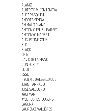
ALANIZ
ALBERTO M. CENTENERA
ALICE PASQUINI
ANDRÉS SENRA
ANIMALITOLAND
ANTONIO FELIZ / PARSEC!
ANTONYO MAREST
AUGUSTINE KOFIE
BLO
BLAQK
CRIN
DAVID DE LA MANO
DON FORTY
E1000
ESSU
HYGIENIC DRESS LEAGUE
JOAN TARRAGÓ
JOSÉ SALGUERO
KAUFMAN
KYLE HUGHES-ODGERS
LAGUNA
LAURENCE VALLIÈRES