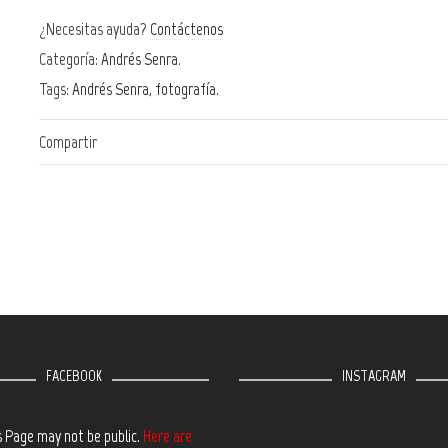
¿Necesitas ayuda?
Contáctenos
Categoría:
Andrés Senra
.
Tags:
Andrés Senra
,
fotografía
.
Compartir
FACEBOOK
INSTAGRAM
s Page may not be public.
Here are