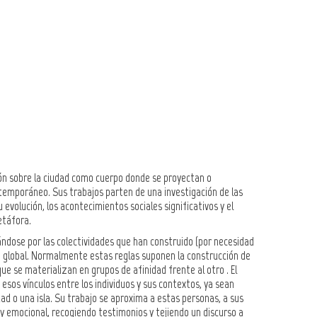
ión sobre la ciudad como cuerpo donde se proyectan o
temporáneo. Sus trabajos parten de una investigación de las
u evolución, los acontecimientos sociales significativos y el
etáfora.
ándose por las colectividades que han construido (por necesidad
o global. Normalmente estas reglas suponen la construcción de
ue se materializan en grupos de afinidad frente al otro . El
sos vínculos entre los individuos y sus contextos, ya sean
d o una isla. Su trabajo se aproxima a estas personas, a sus
o y emocional, recogiendo testimonios y tejiendo un discurso a