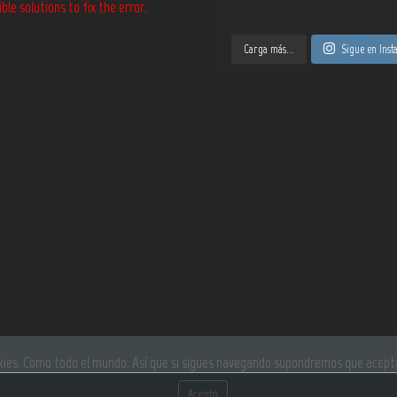
le solutions to fix the error.
Carga más...
Sigue en Ins