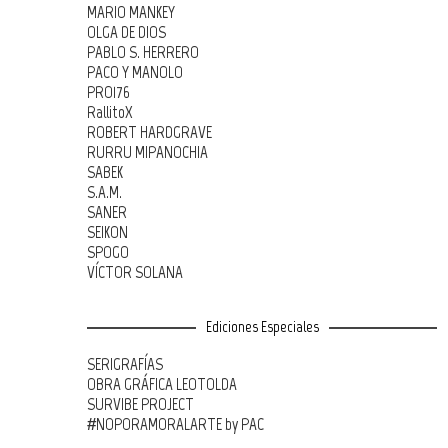
MARIO MANKEY
OLGA DE DIOS
PABLO S. HERRERO
PACO Y MANOLO
PRO176
RallitoX
ROBERT HARDGRAVE
RURRU MIPANOCHIA
SABEK
S.A.M.
SANER
SEIKON
SPOGO
VÍCTOR SOLANA
Ediciones Especiales
SERIGRAFÍAS
OBRA GRÁFICA LEOTOLDA
SURVIBE PROJECT
#NOPORAMORALARTE by PAC