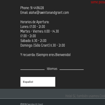
some possib
Phone: 91 4496128
Email:
aloha@swintonandgrant.com
Horarios de Apertura:
Lunes: 17.00 - 21.00
Martes - Viernes: 11.00 - 14.30
17.00 - 21.00
Sábado: 11.30 - 21.00
Domingo: (Sólo Grant) 11.30 - 21.00
Y recuerda: ¡Siempre eres Bienvenido!
Idiomas
Español
©2026
Swinton & Grant