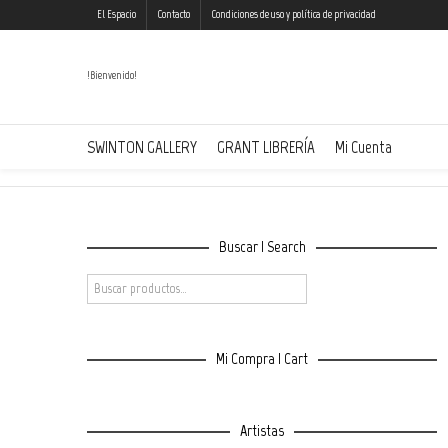
El Espacio
Contacto
Condiciones de uso y política de privacidad
!Bienvenido!
Andrés Senra | Sin Título ( Cottage on Fire 
SWINTON GALLERY
GRANT LIBRERÍA
Mi Cuenta
Buscar | Search
Mi Compra | Cart
Artistas