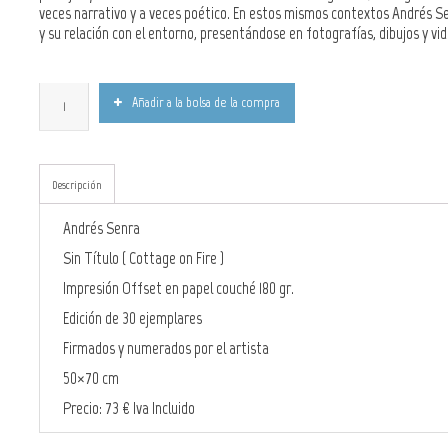
veces narrativo y a veces poético. En estos mismos contextos Andrés Se
y su relación con el entorno, presentándose en fotografías, dibujos y 
Añadir a la bolsa de la compra
Descripción
Andrés Senra
Sin Título ( Cottage on Fire )
Impresión Offset en papel couché 180 gr.
Edición de 30 ejemplares
Firmados y numerados por el artista
50×70 cm
Precio: 73 € Iva Incluido