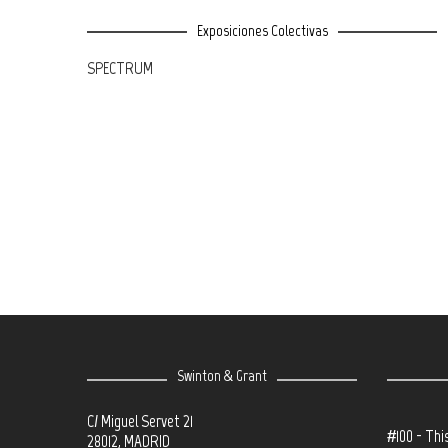
Exposiciones Colectivas
SPECTRUM
Swinton & Grant
C/ Miguel Servet 21
#100 - Thi
28012, MADRID