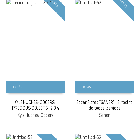
GRATIS
GRATIS
LEER MÁS
LEER MÁS
KYLE HUGHES-ODGERS |
Edgar Flores “SANER” | El rostro
PRECIOUS OBJECTS 1_2_3_4
de todas las vidas
Kyle Hughes-Odgers
Saner