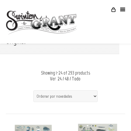
Original
Showing 1-24 of 293 products
Ver
24
/
48
/
Todo