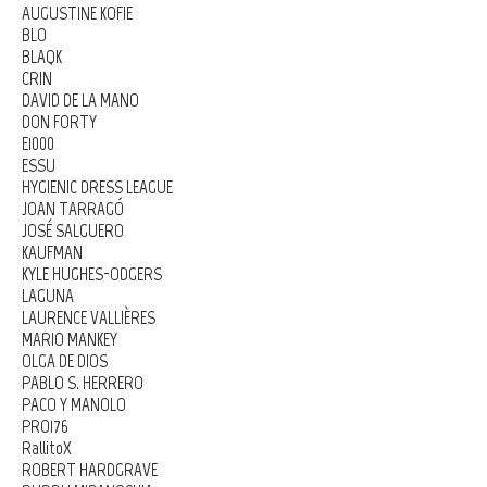
AUGUSTINE KOFIE
BLO
BLAQK
CRIN
DAVID DE LA MANO
DON FORTY
E1000
ESSU
HYGIENIC DRESS LEAGUE
JOAN TARRAGÓ
JOSÉ SALGUERO
KAUFMAN
KYLE HUGHES-ODGERS
LAGUNA
LAURENCE VALLIÈRES
MARIO MANKEY
OLGA DE DIOS
PABLO S. HERRERO
PACO Y MANOLO
PRO176
RallitoX
ROBERT HARDGRAVE